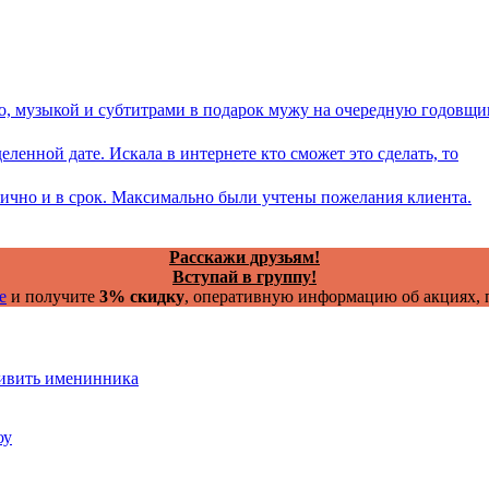
ео, музыкой и субтитрами в подарок мужу на очередную годовщи
ленной дате. Искала в интернете кто сможет это сделать, то
тлично и в срок. Максимально были учтены пожелания клиента.
Расскажи друзьям!
Вступай в группу!
е
и получите
3% скидку
, оперативную информацию об акциях, п
дивить именинника
оу