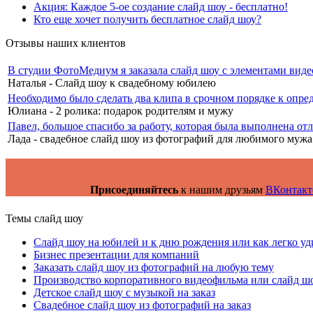
Акция: Каждое 5-ое создание слайд шоу - бесплатно!
Кто еще хочет получить бесплатное слайд шоу?
Отзывы наших клиентов
В студии ФотоМедиум я заказала слайд шоу с элементами вид
Наталья - Слайд шоу к свадебному юбилею
Необходимо было сделать два клипа в срочном порядке к опреде
Юлиана - 2 ролика: подарок родителям и мужу
Павел, большое спасибо за работу, которая была выполнена о
Лада - свадебное слайд шоу из фотографий для любимого мужа
Присоединяйтесь
к нашим друзьям
ВКонтакт
Темы слайд шоу
Слайд шоу на юбилей и к дню рождения или как легко у
Бизнес презентации для компаний
Заказать слайд шоу из фотографий на любую тему
Производство корпоративного видеофильма или слайд ш
Детское слайд шоу с музыкой на заказ
Свадебное слайд шоу из фотографий на заказ