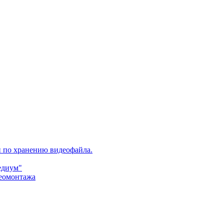
и по хранению видеофайла.
едиум"
деомонтажа