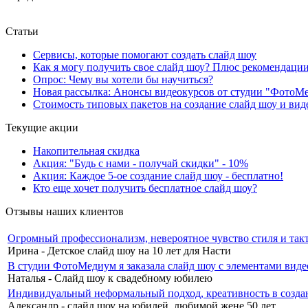
Статьи
Сервисы, которые помогают создать слайд шоу
Как я могу получить свое слайд шоу? Плюс рекомендаци
Опрос: Чему вы хотели бы научиться?
Новая рассылка: Анонсы видеокурсов от студии "ФотоМ
Стоимость типовых пакетов на создание слайд шоу и ви
Текущие акции
Накопительная скидка
Акция: "Будь с нами - получай скидки" - 10%
Акция: Каждое 5-ое создание слайд шоу - бесплатно!
Кто еще хочет получить бесплатное слайд шоу?
Отзывы наших клиентов
Огромный профессионализм, невероятное чувство стиля и такт
Ирина - Детское слайд шоу на 10 лет для Насти
В студии ФотоМедиум я заказала слайд шоу с элементами вид
Наталья - Слайд шоу к свадебному юбилею
Индивидуальный неформальный подход, креативность в созда
Александр - слайд шоу на юбилей, любимой жене 50 лет