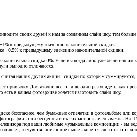
иводите своих друзей к нам за созданием слайд шоу, тем больше
 +1% к предыдущему значению накопительной скидки.
ка +0,5% к предыдущему значению накопительной скидки.
 накопительная скидка 0%. Если вы когда либо уже были нашим к
слуги выгодно отличаются.
е считая наших других акций - скидки по которым суммируются,
ает привычку. Достаточно всего лишь один раз увидеть, как пр
то есть в вашем фотоархиве хочется изготовить слайд шоу.
 диске безопаснее, чем бумажные отпечатки в фотоальбоме или 
тографии - они бесценны и их сохранность очень важна. Но! Г
телевизора под ваши любимые музыкальные композиции - вы ведь
возникает, то чувство описанное выше - хочется сделать фотофи