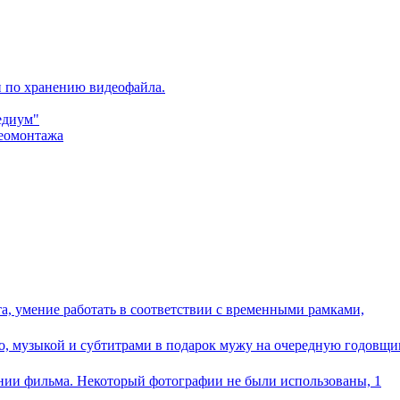
и по хранению видеофайла.
едиум"
деомонтажа
а, умение работать в соответствии с временными рамками,
ео, музыкой и субтитрами в подарок мужу на очередную годовщи
нии фильма. Некоторый фотографии не были использованы, 1